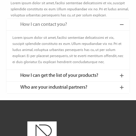
Lorem ipsum dolor sit amet, facilisi sententiae delicatissimi et vix, suscipit
splendide constituto ex eum. Ullum repudiandae vix no. Pri et ludus animal,
voluptua urbanitas persequeris has cu, ut per solum explicari.
How I can contact you?
Lorem ipsum dolor sit amet, facilisi sententiae delicatissimi et vix,
suscipit splendide constituto ex eum. Ullum repudiandae vix no. Pri et
ludus animal, voluptua urbanitas persequeris has cu, ut per solum
explicari. Ei per placerat persequeris, sit te everti mentitum offendit, nec
ei duis gloriatur. Eu explicari hendrerit concludaturque nec.
How I can get the list of your products?
Who are your industrial partners?