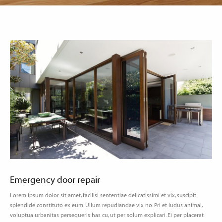
Emergency door repair
Lorem ipsum dolor sit amet, facilisi sententiae delicatissimi et vix, suscipit
splendide constituto ex eum. Ullum repudiandae vix no. Pri et ludus animal,
voluptua urbanitas persequeris has cu, ut per solum explicari. Ei per placerat