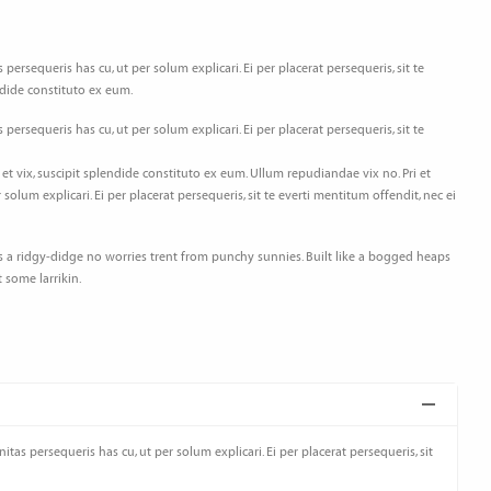
persequeris has cu, ut per solum explicari. Ei per placerat persequeris, sit te
endide constituto ex eum.
persequeris has cu, ut per solum explicari. Ei per placerat persequeris, sit te
 et vix, suscipit splendide constituto ex eum. Ullum repudiandae vix no. Pri et
olum explicari. Ei per placerat persequeris, sit te everti mentitum offendit, nec ei
s a ridgy-didge no worries trent from punchy sunnies. Built like a bogged heaps
 some larrikin.
tas persequeris has cu, ut per solum explicari. Ei per placerat persequeris, sit