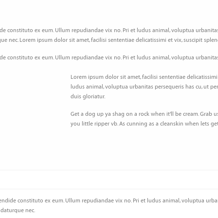
dide constituto ex eum. Ullum repudiandae vix no. Pri et ludus animal, voluptua urbanitas 
ue nec. Lorem ipsum dolor sit amet, facilisi sententiae delicatissimi et vix, suscipit spl
dide constituto ex eum. Ullum repudiandae vix no. Pri et ludus animal, voluptua urbanitas 
Lorem ipsum dolor sit amet, facilisi sententiae delicatissimi
ludus animal, voluptua urbanitas persequeris has cu, ut per s
duis gloriatur.
Get a dog up ya shag on a rock when it’ll be cream. Grab u
you little ripper vb. As cunning as a cleanskin when lets get
plendide constituto ex eum. Ullum repudiandae vix no. Pri et ludus animal, voluptua urbani
ludaturque nec.