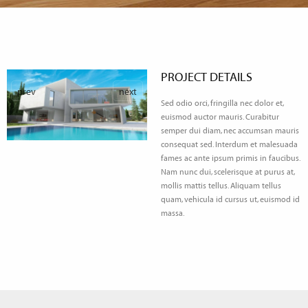
PROJECT DETAILS
prev
next
Sed odio orci, fringilla nec dolor et,
euismod auctor mauris. Curabitur
semper dui diam, nec accumsan mauris
consequat sed. Interdum et malesuada
fames ac ante ipsum primis in faucibus.
Nam nunc dui, scelerisque at purus at,
mollis mattis tellus. Aliquam tellus
quam, vehicula id cursus ut, euismod id
massa.