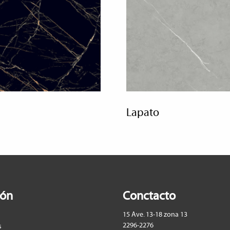
lapato
ión
Conctacto
15 Ave. 13-18 zona 13
2296-2276
s