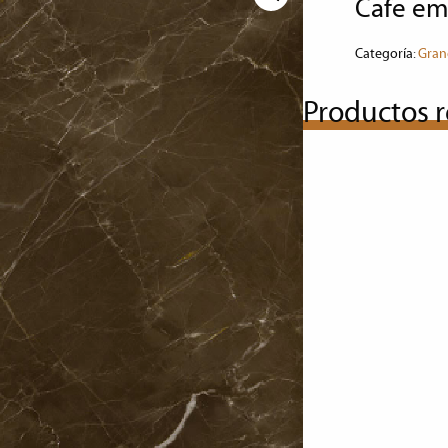
cafe e
Categoría:
Gran
Productos r