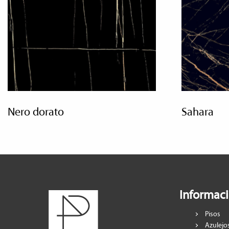
nero dorato
sahara
Informac
Pisos
Azulejo