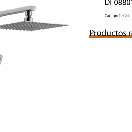
dl-088
Categoría:
Grife
Productos r