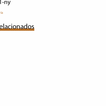
01-ny
ría
elacionados