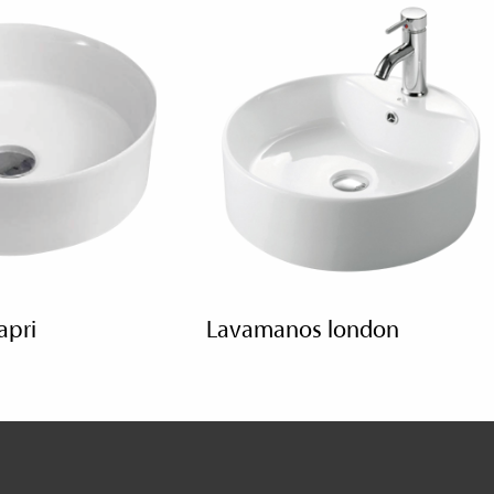
apri
lavamanos london