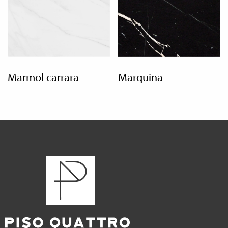
marmol carrara
marquina