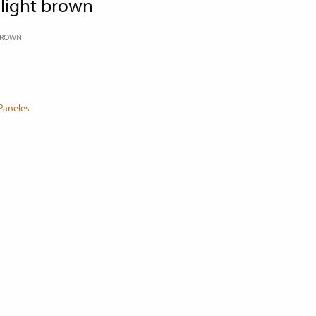
r light brown
 BROWN
Paneles