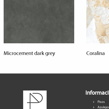
microcement dark grey
coralina
Informac
Pisos
Azulejo