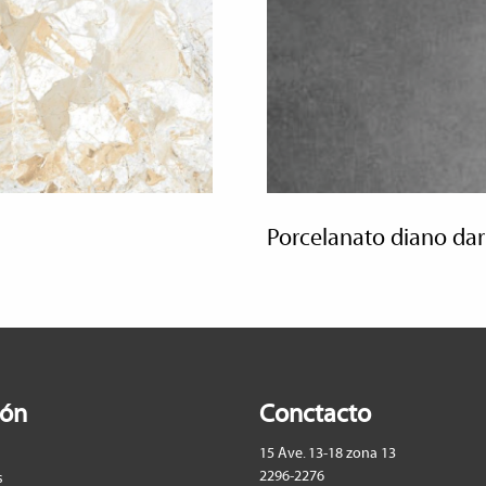
porcelanato diano dar
ión
Conctacto
15 Ave. 13-18 zona 13
2296-2276
s