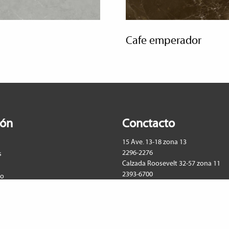
cafe emperador
ión
Conctacto
15 Ave. 13-18 zona 13
2296-2276
s
Calzada Roosevelt 32-57 zona 11
2393-6700
to
ventas@pisoquattro.com
co
nato