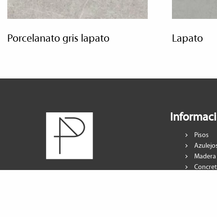
porcelanato gris lapato
lapato
Informac
Pisos
Azulejo
Madera
Concre
Marmol
Cerámi
Porcela