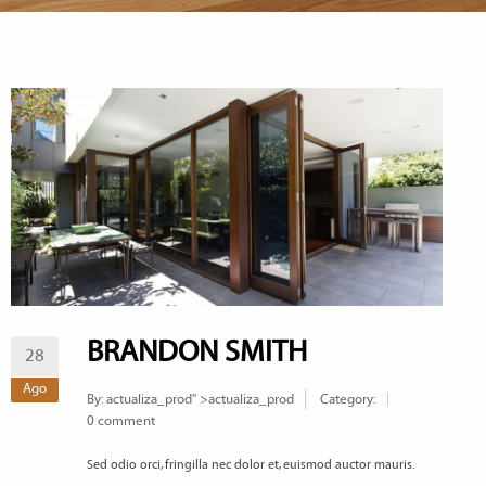
BRANDON SMITH
28
Ago
By:
actualiza_prod
" >actualiza_prod
Category:
0 comment
Sed odio orci, fringilla nec dolor et, euismod auctor mauris.