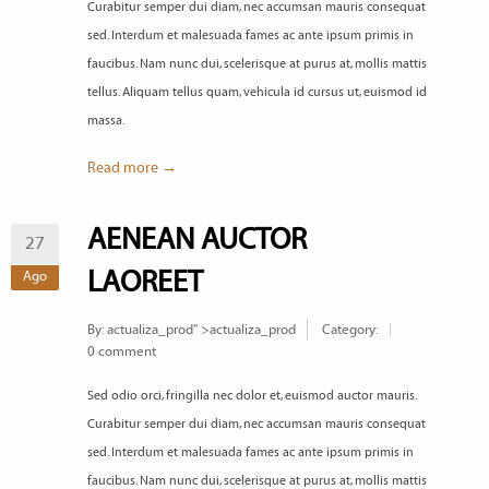
Curabitur semper dui diam, nec accumsan mauris consequat
sed. Interdum et malesuada fames ac ante ipsum primis in
faucibus. Nam nunc dui, scelerisque at purus at, mollis mattis
tellus. Aliquam tellus quam, vehicula id cursus ut, euismod id
massa.
Read more →
AENEAN AUCTOR
27
LAOREET
Ago
By:
actualiza_prod
" >actualiza_prod
Category:
0 comment
Sed odio orci, fringilla nec dolor et, euismod auctor mauris.
Curabitur semper dui diam, nec accumsan mauris consequat
sed. Interdum et malesuada fames ac ante ipsum primis in
faucibus. Nam nunc dui, scelerisque at purus at, mollis mattis